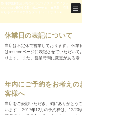
静岡県駿東郡清水町のまつげエクステ・アイラッ
シュサロンBONiiCE（ボニーチェ）★三島・沼津
からもアクセス便利なプライベートサロン★
休業日の表記について
当店は不定休で営業しております。 休業日
はreserveページに表記させていただいてお
ります。 また、営業時間に変更がある場合
も記載していきますので、合わせてご覧くだ
さいませ。 ●基本営業時間● 平日 10時～21
時 (最終受付時間：20時)...
年内にご予約をお考えのお
客様へ
当店をご愛顧いただき、誠にありがとうござ
います！ 2017年12月の予約枠は、12/20現