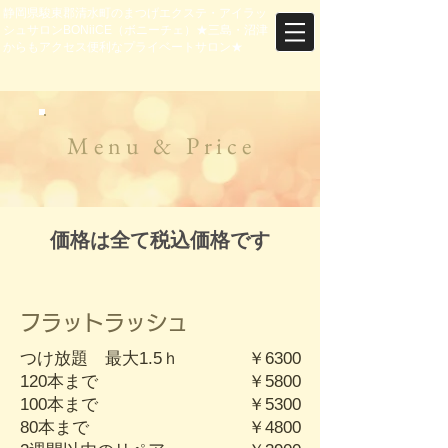
静岡県駿東郡清水町のまつげエクステ・アイラッ
シュサロンBONiiCE（ボニーチェ）★三島・沼津
からもアクセス便利なプライベートサロン★
Menu & Price
価格は全て税込価格です
フラットラッシュ
つけ放題 最大1.5ｈ
￥6300
120本まで
￥5800
100本まで
￥5300
80本まで
￥4800